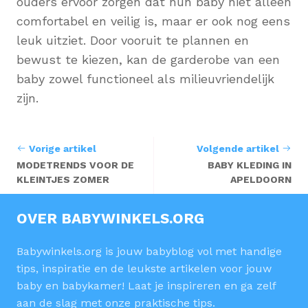
ouders ervoor zorgen dat hun baby niet alleen
comfortabel en veilig is, maar er ook nog eens
leuk uitziet. Door vooruit te plannen en
bewust te kiezen, kan de garderobe van een
baby zowel functioneel als milieuvriendelijk
zijn.
Vorige artikel
Volgende artikel
MODETRENDS VOOR DE
BABY KLEDING IN
KLEINTJES ZOMER
APELDOORN
OVER BABYWINKELS.ORG
Babywinkels.org is jouw babyblog vol met handige
tips, inspiratie en de leukste artikelen voor jouw
baby en babykamer! Laat je inspireren en ga zelf
aan de slag met onze praktische tips.