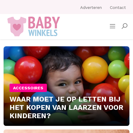
Adverteren
Contact
WINKELS
DE
BLIK
VAN
JE
ACCESSOIRES
KIND:
WAAR MOET JE OP LETTEN BIJ
WAAR
HET KOPEN VAN LAARZEN VOOR
OOGGEZONDHEID
KINDEREN?
START