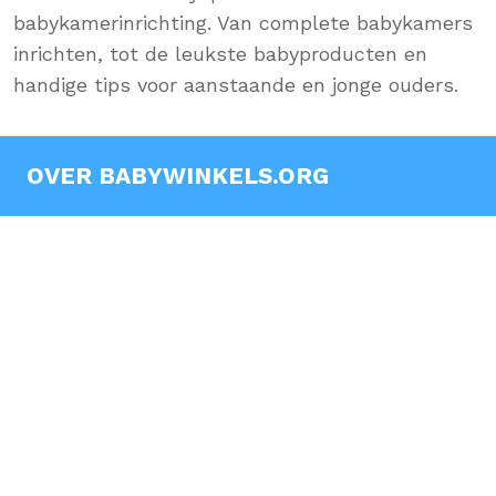
babykamerinrichting. Van complete babykamers
inrichten, tot de leukste babyproducten en
handige tips voor aanstaande en jonge ouders.
OVER BABYWINKELS.ORG
Babywinkels.org is jouw babyblog vol met handige
tips, inspiratie en de leukste artikelen voor jouw
baby en babykamer! Laat je inspireren en ga zelf
aan de slag met onze praktische tips.
BABY INSPIRATIE OVER
Accessoires
Babykamers
Babykleding