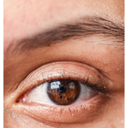
BABYKLEDING
BABYKLEDING
KOPEN:
WAAR
LET