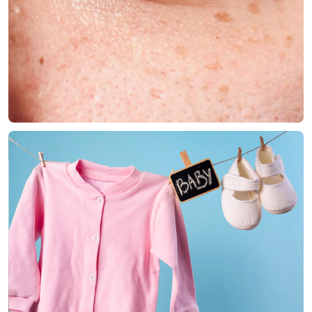
JE
OP
BIJ
KWALITEIT
EN
PASVORM?