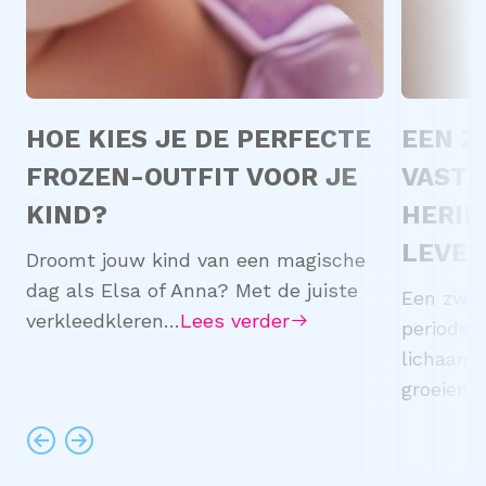
HOE KIES JE DE PERFECTE
EEN 
FROZEN-OUTFIT VOOR JE
VASTL
KIND?
HERIN
LEVE
Droomt jouw kind van een magische
dag als Elsa of Anna? Met de juiste
Een zwan
verkleedkleren…
Lees verder
periode.
lichaam 
groeien 