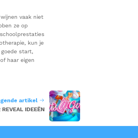
dwijnen vaak niet
ebben ze op
 schoolprestaties
iotherapie, kun je
goede start,
 of haar eigen
lgende artikel
 REVEAL IDEEËN