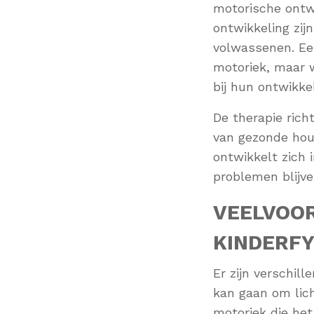
motorische ontwi
ontwikkeling zij
volwassenen. Een
motoriek, maar w
bij hun ontwikkel
De therapie rich
van gezonde hou
ontwikkelt zich 
problemen blijve
VEELVOO
KINDERFY
Er zijn verschill
kan gaan om lic
motoriek die het