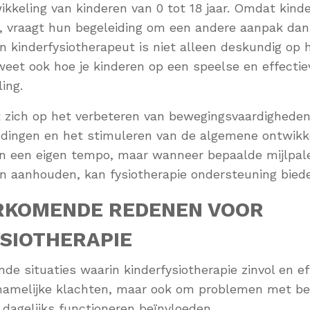
kkeling van kinderen van 0 tot 18 jaar. Omdat kinde
n, vraagt hun begeleiding om een andere aanpak dan 
 kinderfysiotherapeut is niet alleen deskundig op 
eet ook hoe je kinderen op een speelse en effectie
ing.
t zich op het verbeteren van bewegingsvaardigheden
dingen en het stimuleren van de algemene ontwikke
in een eigen tempo, maar wanneer bepaalde mijlpalen
n aanhouden, kan fysiotherapie ondersteuning bied
RKOMENDE REDENEN VOOR
SIOTHERAPIE
ende situaties waarin kinderfysiotherapie zinvol en eff
hamelijke klachten, maar ook om problemen met b
 dagelijks functioneren beïnvloeden.