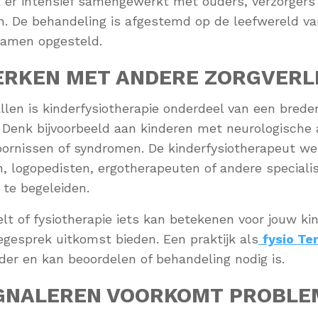
 er intensief samengewerkt met ouders, verzorgers
n. De behandeling is afgestemd op de leefwereld va
amen opgesteld.
RKEN MET ANDERE ZORGVERL
len is kinderfysiotherapie onderdeel van een brede
. Denk bijvoorbeeld aan kinderen met neurologische
oornissen of syndromen. De kinderfysiotherapeut w
, logopedisten, ergotherapeuten of andere speciali
 te begeleiden.
elt of fysiotherapie iets kan betekenen voor jouw ki
kegesprek uitkomst bieden. Een praktijk als
fysio Te
rder en kan beoordelen of behandeling nodig is.
IGNALEREN VOORKOMT PROBLE