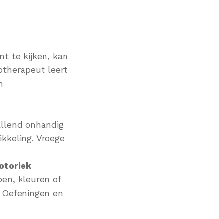
t te kijken, kan
otherapeut leert
n
allend onhandig
kkeling. Vroege
otoriek
en, kleuren of
s. Oefeningen en