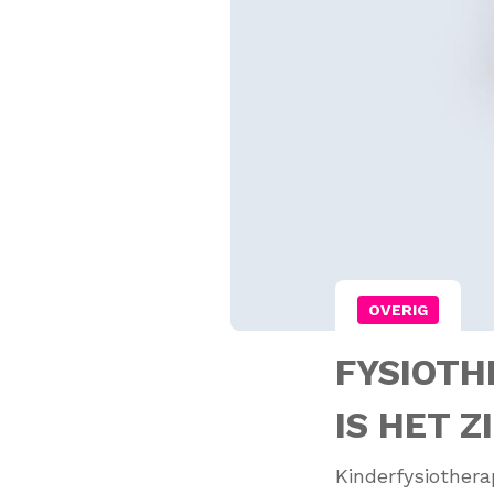
OVERIG
FYSIOTH
IS HET Z
Kinderfysiotherap