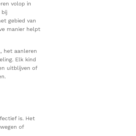
ren volop in
bij
het gebied van
ve manier helpt
, het aanleren
ling. Elk kind
 uitblijven of
en.
ectief is. Het
ewegen of