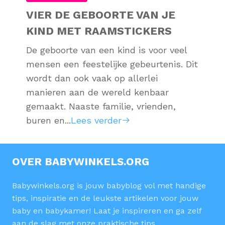
VIER DE GEBOORTE VAN JE
KIND MET RAAMSTICKERS
De geboorte van een kind is voor veel
mensen een feestelijke gebeurtenis. Dit
wordt dan ook vaak op allerlei
manieren aan de wereld kenbaar
gemaakt. Naaste familie, vrienden,
buren en...
Lees verder
OVER BABYWINKELS.ORG
Babywinkels.org is jouw babyblog vol met handige
tips, inspiratie en de leukste artikelen voor jouw
baby en babykamer! Laat je inspireren en ga zelf
aan de slag met onze praktische tips.