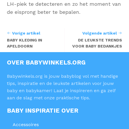
LH-piek te detecteren en zo het moment van
de eisprong beter te bepalen.
Vorige artikel
Volgende artikel
BABY KLEDING IN
DE LEUKSTE TRENDS
APELDOORN
VOOR BABY BEDANKJES
OVER BABYWINKELS.ORG
Babywinkels.org is jouw babyblog vol met handige
tips, inspiratie en de leukste artikelen voor jouw
baby en babykamer! Laat je inspireren en ga zelf
aan de slag met onze praktische tips.
BABY INSPIRATIE OVER
Accessoires