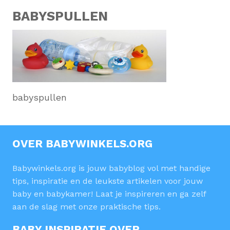
BABYSPULLEN
babyspullen
OVER BABYWINKELS.ORG
Babywinkels.org is jouw babyblog vol met handige
tips, inspiratie en de leukste artikelen voor jouw
baby en babykamer! Laat je inspireren en ga zelf
aan de slag met onze praktische tips.
BABY INSPIRATIE OVER